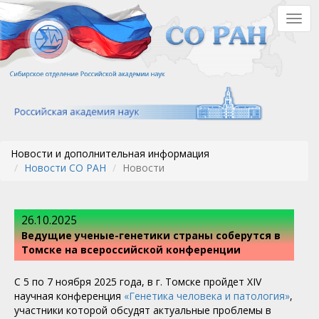
Перейти
Togg
к
navig
основному
содержанию
Новости и дополнительная информация
Новости СО РАН
Новости
26.10.2025
Ведущие ученые-генетики страны соберутся в
Томске на всероссийской конференции
С 5 по 7 ноября 2025 года, в г. Томске пройдет XIV
научная конференция
«Генетика человека и патология»
,
участники которой обсудят актуальные проблемы в