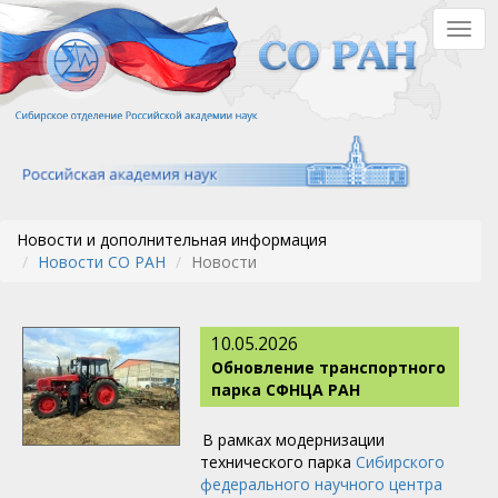
Перейти
Togg
к
navig
основному
содержанию
Новости и дополнительная информация
Новости СО РАН
Новости
10.05.2026
Обновление транспортного
парка СФНЦА РАН
В рамках модернизации
технического парка
Сибирского
федерального научного центра