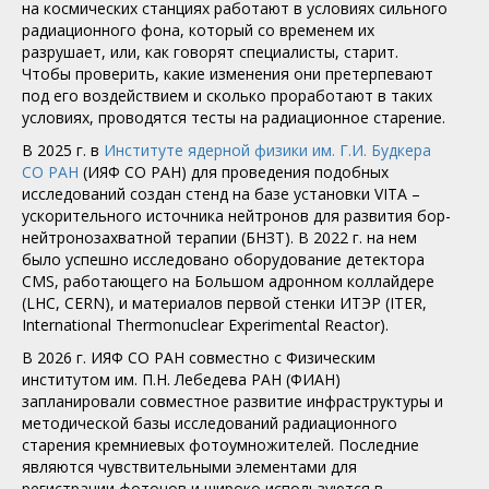
на космических станциях работают в условиях сильного
радиационного фона, который со временем их
разрушает, или, как говорят специалисты, старит.
Чтобы проверить, какие изменения они претерпевают
под его воздействием и сколько проработают в таких
условиях, проводятся тесты на радиационное старение.
В 2025 г. в
Институте ядерной физики им. Г.И. Будкера
СО РАН
(ИЯФ СО РАН) для проведения подобных
исследований создан стенд на базе установки VITA –
ускорительного источника нейтронов для развития бор-
нейтронозахватной терапии (БНЗТ). В 2022 г. на нем
было успешно исследовано оборудование детектора
CMS, работающего на Большом адронном коллайдере
(LHC, CERN), и материалов первой стенки ИТЭР (ITER,
International Thermonuclear Experimental Reactor).
В 2026 г. ИЯФ СО РАН совместно с Физическим
институтом им. П.Н. Лебедева РАН (ФИАН)
запланировали совместное развитие инфраструктуры и
методической базы исследований радиационного
старения кремниевых фотоумножителей. Последние
являются чувствительными элементами для
регистрации фотонов и широко используются в