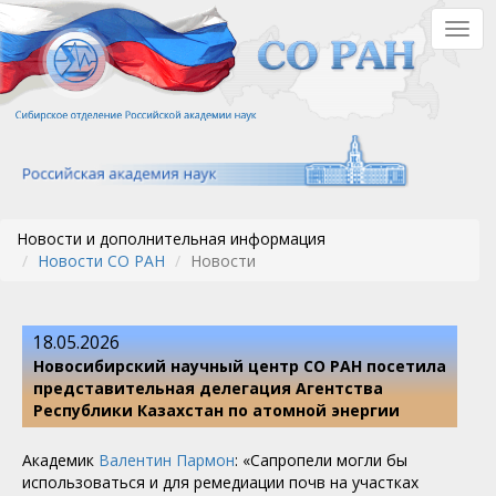
Перейти
Togg
к
navig
основному
содержанию
Новости и дополнительная информация
Новости СО РАН
Новости
18.05.2026
Новосибирский научный центр СО РАН посетила
представительная делегация Агентства
Республики Казахстан по атомной энергии
Академик
Валентин Пармон
: «Сапропели могли бы
использоваться и для ремедиации почв на участках