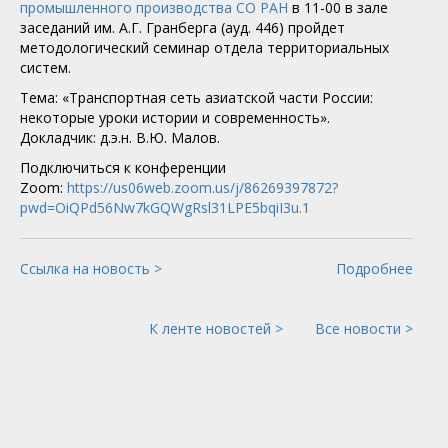
промышленного производства СО РАН
в 11-00 в зале
заседаний им. А.Г. Гранберга (ауд. 446) пройдет
методологический семинар отдела территориальных
систем.
Тема: «Транспортная сеть азиатской части России:
некоторые уроки истории и современность».
Докладчик: д.э.н. В.Ю. Малов.
Подключиться к конференции
Zoom:
https://us06web.zoom.us/j/86269397872?
pwd=OiQPd56Nw7kGQWgRsl31LPE5bqiI3u.1
Ссылка на новость >
Подробнее
К ленте новостей >
Все новости >