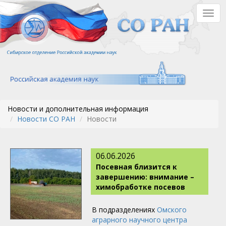
Перейти
Togg
к
navig
основному
содержанию
Новости и дополнительная информация
Новости СО РАН
Новости
06.06.2026
Посевная близится к
завершению: внимание –
химобработке посевов
В подразделениях
Омского
аграрного научного центра