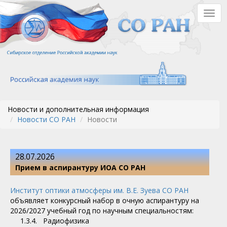
Перейти
Togg
к
navig
основному
содержанию
Новости и дополнительная информация
Новости СО РАН
Новости
28.07.2026
Прием в аспирантуру ИОА СО РАН
Институт оптики атмосферы им. В.Е. Зуева СО РАН
объявляет конкурсный набор в очную аспирантуру на
2026/2027 учебный год по научным специальностям:
1.3.4. Радиофизика