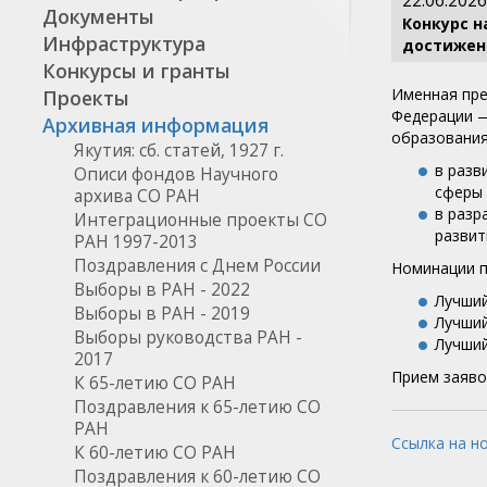
22.06.2026
Документы
Конкурс 
Инфраструктура
достижен
Конкурсы и гранты
Именная пре
Проекты
Федерации —
Архивная информация
образования
Якутия: сб. статей, 1927 г.
в разв
Описи фондов Научного
сферы 
архива СО РАН
в разр
Интеграционные проекты СО
развит
РАН 1997-2013
Поздравления с Днем России
Номинации п
Выборы в РАН - 2022
Лучший
Выборы в РАН - 2019
Лучший
Выборы руководства РАН -
Лучший
2017
Прием заявок
К 65-летию СО РАН
Поздравления к 65-летию СО
РАН
Ссылка на н
К 60-летию СО РАН
Поздравления к 60-летию СО