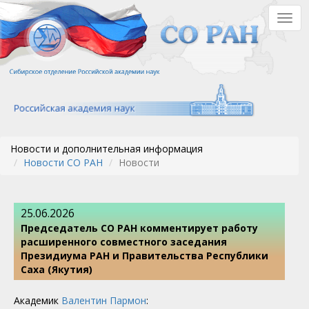
Перейти
Togg
к
navig
основному
содержанию
Новости и дополнительная информация
Новости СО РАН
Новости
25.06.2026
Председатель СО РАН комментирует работу
расширенного совместного заседания
Президиума РАН и Правительства Республики
Саха (Якутия)
Академик
Валентин Пармон
: