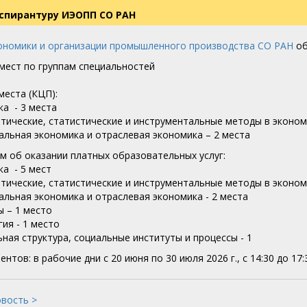
спирантуру ИЭОПП СО РАН
ономики и организации промышленного производства СО РАН
об
мест по группам специальностей
еста (КЦП):
ка - 3 места
атические, статистические и инструментальные методы в эконом
нальная экономика и отраслевая экономика – 2 места
м об оказании платных образовательных услуг:
ка - 5 мест
атические, статистические и инструментальные методы в экономи
нальная экономика и отраслевая экономика - 2 места
ы – 1 место
гия - 1 место
ьная структура, социальные институты и процессы - 1
нтов: в рабочие дни с 20 июня по 30 июля 2026 г., с 14:30 до 17:
овость >