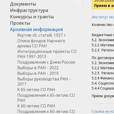
30.06.2026
Документы
Прием в а
Инфраструктура
Конкурсы и гранты
Институт эк
Проекты
Количество 
Архивная информация
Бюджетные м
Якутия: сб. статей, 1927 г.
5.2. Экономи
Описи фондов Научного
5.2.2 Матем
архива СО РАН
​5.2.3 Регио
Интеграционные проекты СО
РАН 1997-2013
По договора
Поздравления с Днем России
5.2. Экономи
Выборы в РАН - 2022
5.2.2 Матем
5.2.3 Регио
Выборы в РАН - 2019
5.2.4 Финанс
Выборы руководства РАН -
5.4. Социоло
2017
5.4.4 Социал
К 65-летию СО РАН
Поздравления к 65-летию СО
Прием докуме
РАН
К 60-летию СО РАН
Поздравления к 60-летию СО
Ссылка на н