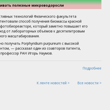
щивать полезные микроводоросли
тивных технологий Физического факультета
тентовали способ получения биомассы красной
м фотобиореакторе, который заметно повышает его
еход от лабораторных объёмов к десятилитровым
ного масштабирования.
о получать Porphyridium purpureum с высокой
нтом, — рассказал один из соавторов патента,
, профессор РАН Игорь Наумов.
Подробнее
К ленте новостей >
Все новости >