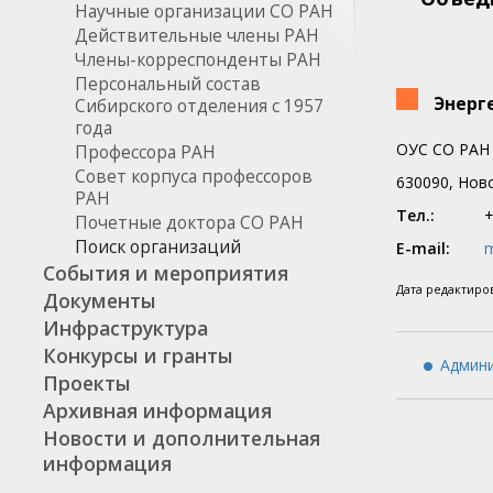
Научные организации СО РАН
Действительные члены РАН
Члены-корреспонденты РАН
Персональный состав
Энерге
Сибирского отделения с 1957
года
ОУС СО РАН
Профессора РАН
Совет корпуса профессоров
630090, Ново
РАН
Тел.:
+
Почетные доктора СО РАН
Поиск организаций
E-mail:
m
События и мероприятия
Дата редактир
Документы
Инфраструктура
Конкурсы и гранты
Админи
Проекты
Архивная информация
Новости и дополнительная
информация