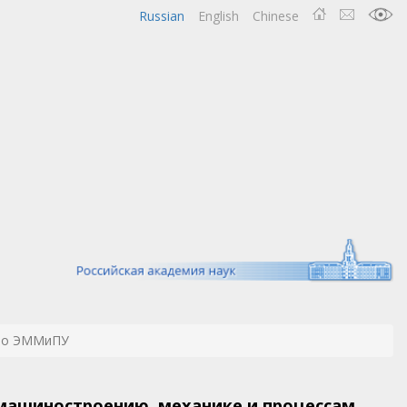
Russian
English
Chinese
по ЭММиПУ
 машиностроению, механике и процессам