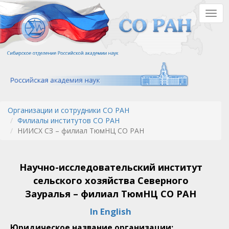
Перейти
Togg
к
navig
основному
содержанию
Организации и сотрудники СО РАН
Филиалы институтов СО РАН
НИИСХ СЗ – филиал ТюмНЦ СО РАН
Научно-исследовательский институт
сельского хозяйства Северного
Зауралья – филиал ТюмНЦ СО РАН
In English
Юридическое название организации: