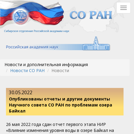
Перейти
Togg
к
navig
основному
содержанию
Новости и дополнительная информация
Новости СО РАН
Новости
30.05.2022
Опубликованы отчеты и другие документы
Научного совета СО РАН по проблемам озера
Байкал
26 мая 2022 года сдан отчет первого этапа НИР
«Влияние изменения уровня воды в озере Байкал на