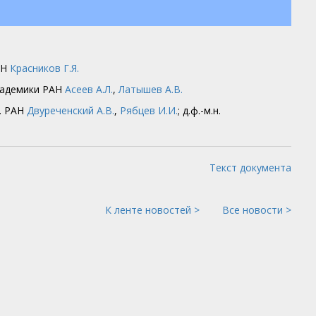
АН
Красников Г.Я.
кадемики РАН
Асеев А.Л.
,
Латышев А.В.
р. РАН
Двуреченский А.В.
,
Рябцев И.И.
; д.ф.-м.н.
Текст документа
К ленте новостей >
Все новости >