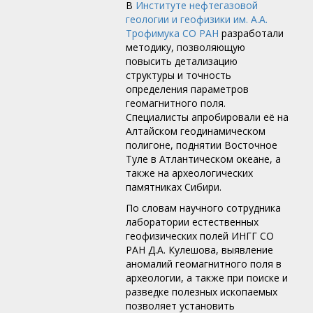
В
Институте нефтегазовой
геологии и геофизики им. А.А.
Трофимука СО РАН
разработали
методику, позволяющую
повысить детализацию
структуры и точность
определения параметров
геомагнитного поля.
Специалисты апробировали её на
Алтайском геодинамическом
полигоне, поднятии Восточное
Туле в Атлантическом океане, а
также на археологических
памятниках Сибири.
По словам научного сотрудника
лаборатории естественных
геофизических полей ИНГГ СО
РАН Д.А. Кулешова, выявление
аномалий геомагнитного поля в
археологии, а также при поиске и
разведке полезных ископаемых
позволяет установить