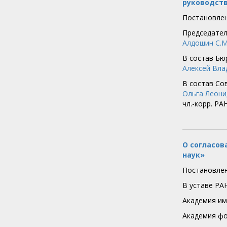
руководств
Постановлен
Председател
Алдошин С.М
В состав Бю
Алексей Вла
В состав Со
Ольга Леони
чл.-корр. РА
О согласов
наук»
Постановлен
В уставе РА
Академия им
Академия фо