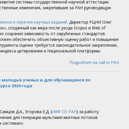
азвития системы государственной научной аттестации
ественные изменения, закрепившие за РАН руководящую
венного перечня научных изданий
. Директор РЦНИ Олег
к», созданный как мера после ухода Scopus и Web of
но сохранил зависимость от зарубежных стандартов.
должен обеспечить объективную оценку работ и повышение
струмента оценки требуется законодательное закрепление,
о индекса цитирования и Национальной платформы
Подробнее на сайте РАН
 молодых ученых и для обучающихся по
рса 2024 года
Самцов Д.А., Егорова Е.Д. (
ИЯФ СО РАН
) за работу
енение для генерации мультимегаватных потоков
 системах»;