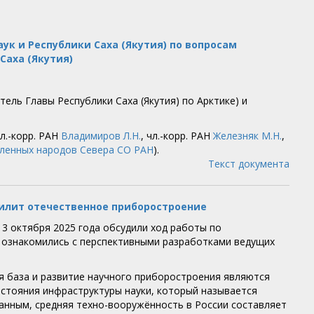
к и Республики Саха (Якутия) по вопросам
Саха (Якутия)
ель Главы Республики Саха (Якутия) по Арктике) и
чл.-корр. РАН
Владимиров Л.Н.
, чл.-корр. РАН
Железняк М.Н.
,
сленных народов Севера СО РАН
).
Текст документа
силит отечественное приборостроение
3 октября 2025 года обсудили ход работы по
 ознакомились с перспективными разработками ведущих
я база и развитие научного приборостроения являются
остояния инфраструктуры науки, который называется
анным, средняя техно-вооружённость в России составляет