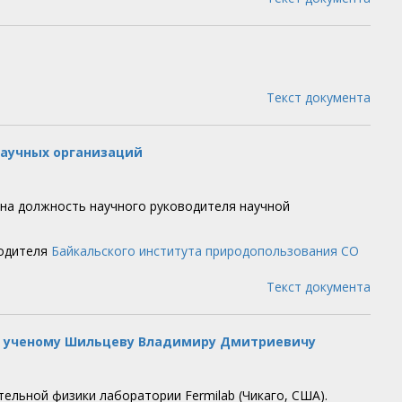
Текст документа
научных организаций
й на должность научного руководителя научной
водителя
Байкальского института природопользования СО
Текст документа
му ученому Шильцеву Владимиру Дмитриевичу
ельной физики лаборатории Fermilab (Чикаго, США).