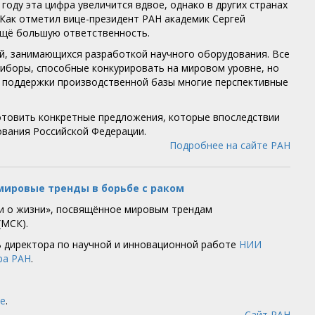
году эта цифра увеличится вдвое, однако в других странах
 Как отметил вице-президент РАН академик Сергей
ещё большую ответственность.
ий, занимающихся разработкой научного оборудования. Все
риборы, способные конкурировать на мировом уровне, но
и поддержки производственной базы многие перспективные
готовить конкретные предложения, которые впоследствии
ования Российской Федерации.
Подробнее на сайте РАН
 мировые тренды в борьбе с раком
ки о жизни», посвящённое мировым трендам
(МСК).
ь директора по научной и инновационной работе
НИИ
ра РАН
.
е
.
Сайт РАН