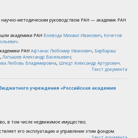
д научно-методическим руководством РАН — академик РАН
вошли академики РАН
Воевода Михаил Иванович
,
Кочетов
тольевич
.
 академики РАН
Афтанас Любомир Иванович
,
Барбараш
,
Латышев Александр Васильевич
;
ова Любовь Владимировна
,
Шпедт Александр Артурович
.
Текст документа
о бюджетного учреждения «Российская академия
во, в том числе недвижимое имущество;
вляет его эксплуатацию и управление этим фондом.
Текст документа