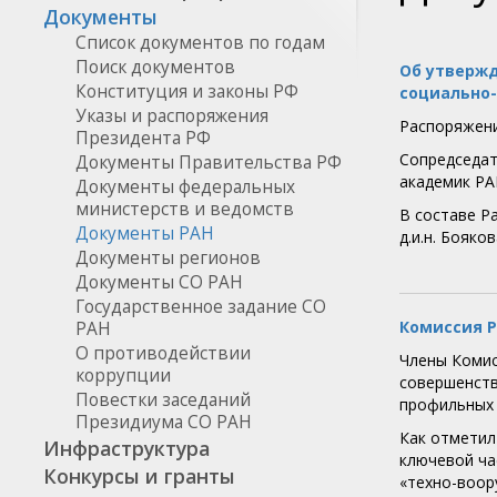
Документы
Список документов по годам
Поиск документов
Об утвержд
Конституция и законы РФ
социально-
Указы и распоряжения
Распоряжени
Президента РФ
Сопредседат
Документы Правительства РФ
академик Р
Документы федеральных
министерств и ведомств
В составе Р
Документы РАН
д.и.н. Бояков
Документы регионов
Документы CO РАН
Государственное задание СО
Комиссия Р
РАН
О противодействии
Члены Комис
коррупции
совершенств
Повестки заседаний
профильных 
Президиума СО РАН
Как отметил
Инфраструктура
ключевой ча
Конкурсы и гранты
«техно-воор