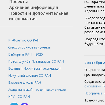
Проекты
полтора милл
данный пока
Архивная информация
Алдошин, ро
Новости и дополнительная
информация
В ходе засе
они констат
без изменен
разработки 
Подводя ито
К 70-летию СО РАН
будут обсуж
Синхротронное излучение
Выборы в РАН – 2025
Пресс-служба
Президиума СО РАН
2 октября 
Большая Норильская экспедиция
Открытое за
противорако
Иркутский филиал СО РАН
Среди высту
Базовые школы РАН
онкологии Т
Академический час для школьников
Программа
Н
НГУ - СО РАН
Трансляция: