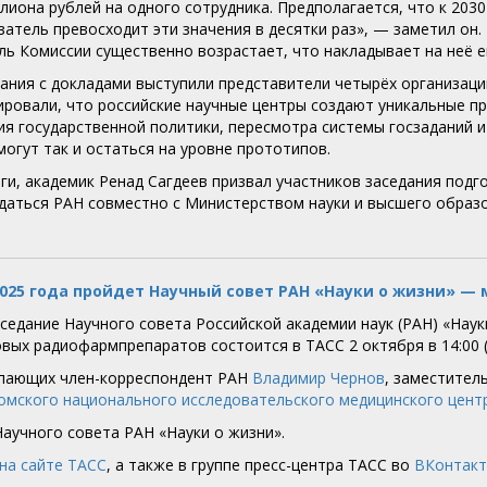
иона рублей на одного сотрудника. Предполагается, что к 2030 
затель превосходит эти значения в десятки раз», — заметил он.
ль Комиссии существенно возрастает, что накладывает на неё 
дания с докладами выступили представители четырёх организац
ировали, что российские научные центры создают уникальные п
ия государственной политики, пересмотра системы госзаданий 
могут так и остаться на уровне прототипов.
ги, академик Ренад Сагдеев призвал участников заседания под
даться РАН совместно с Министерством науки и высшего образ
2025 года пройдет Научный совет РАН «Науки о жизни» —
седание Научного совета Российской академии наук (РАН) «Нау
вых радиофармпрепаратов состоится в ТАСС 2 октября в 14:00 
пающих член-корреспондент РАН
Владимир Чернов
, заместител
омского национального исследовательского медицинского цент
аучного совета РАН «Науки о жизни».
на сайте ТАСС
, а также в группе пресс-центра ТАСС во
ВКонтакт