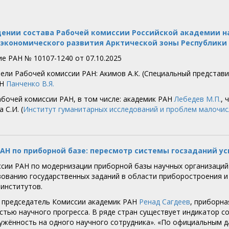
ении состава Рабочей комиссии Российской академии нау
экономического развития Арктической зоны Республики 
е РАН № 10107-1240 от 07.10.2025
ели Рабочей комиссии РАН: Акимов А.К. (Специальный представит
АН
Панченко В.Я.
абочей комиссии РАН, в том числе: академик РАН
Лебедев М.П.
, 
а С.И. (
Институт гуманитарных исследований и проблем малочи
АН по приборной базе: пересмотр системы госзаданий у
сии РАН по модернизации приборной базы научных организаций 
ованию государственных заданий в области приборостроения и
институтов.
 председатель Комиссии академик РАН
Ренад Сагдеев
, приборна
стью научного прогресса. В ряде стран существует индикатор с
ужённость на одного научного сотрудника». «По официальным д