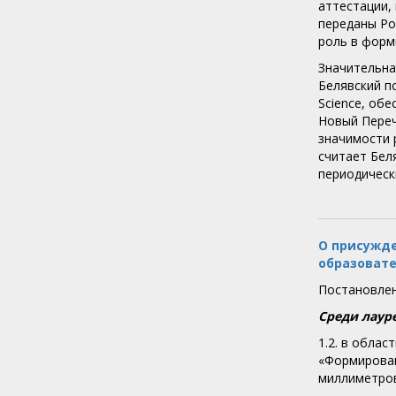
аттестации,
переданы Ро
роль в форм
Значительна
Белявский по
Science, об
Новый Переч
значимости 
считает Бел
периодическ
О присужде
образовате
Постановлен
Среди лаур
1.2. в облас
«Формирован
миллиметров