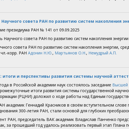
 Научного совета РАН по развитию систем накопления эн
ие президиума РАН № 141 от 09.09.2025
ь Научного совета РАН по развитию систем накопления энерги
учного совета РАН по развитию систем накопления энергии, сре
; чл.-корр. РАН
Адонин Н.Ю.
,
Мартьянов О.Н.
,
Немудрый А.П.
: итоги и перспективы развития системы научной аттес
 года в Российской академии наук состоялось заседание
Высшей 
ромежуточные итоги развития системы государственной научной
ормации (РЦНИ) доложил о ходе работы над Единым государств
АН академик Геннадий Красников в своём вступительном слове п
днования 300-летия РАН, стали основой для глубоких преобразо
ент РАН, председатель ВАК академик Владислав Панченко предс
Так, за прошедший год удалось реализовать первый этап Плана