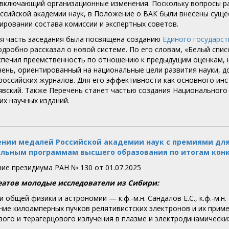
 включающий организационные изменения. Поскольку вопросы р
ссийской академии наук, в Положение о ВАК были внесены сущ
ировании состава комиссии и экспертных советов.
я часть заседания была посвящена созданию
Единого государст
дробно рассказал о новой системе. По его словам, «Белый списо
еспечил преемственность по отношению к предыдущим оценкам, 
ень, ориентированный на национальные цели развития науки, 
российских журналов. Для его эффективности как основного ин
явский. Также Перечень станет частью создания Национальног
их научных изданий.
нии медалей Российской академии наук с премиями для
льным программам высшего образования по итогам конку
ие президиума РАН № 130 от 01.07.2025
еатов молодые исследователи из Сибири:
ти общей физики и астрономии — к.ф.-м.н. Сандалов Е.С., к.ф.-м.н. 
ие килоамперных пучков релятивистских электронов и их прим
ого и терагерцового излучения в плазме и электродинамических