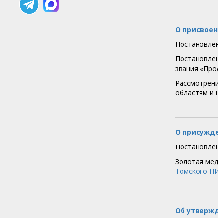
О присвоен
Постановлен
Постановлен
звания «Про
Рассмотрени
областям и 
О присужде
Постановлен
Золотая мед
Томского 
Об утвержд