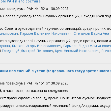
ом РАН и его состава
ие президиума РАН № 152 от 30.09.2025
ь Совета руководителей научных организаций, находящихся по
.
ро Совета руководителей научных организаций, среди прочих, 
димирович
,
Пармон Валентин Николаевич
,
Степанов Вадим Ана
вета руководителей научных организаций, среди прочих, вошли
довна
,
Бычков Игорь Вячеславович
,
Гармаев Ендон Жамьянович
Н
Гладкочуб Дмитрий Петрович
,
Крук Николай Николаевич
,
Рычк
ании изменений в устав федерального государственног
ие президиума РАН № 151 от 30.09.2025
Н, в частности, согласовано следующее:
еет право сдавать в аренду временно не используемое имущест
рмирует специализированный жилищный фонд Академии, осущест