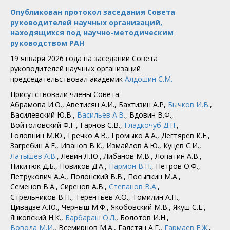
Опубликован протокол заседания Совета
руководителей научных организаций,
находящихся под научно-методическим
руководством РАН
19 января 2026 года на заседании Совета
руководителей научных организаций
председательствовал академик
Алдошин С.М.
Присутствовали члены Совета:
Абрамова И.О., Аветисян А.И., Бахтизин А.Р,
Бычков И.В.
,
Василевский Ю.В.,
Васильев А.В.
, Вдовин В.Ф.,
Войтоловский Ф.Г., Гарнов С.В.,
Гладкочуб Д.П.
,
Головнин М.Ю., Гречко А.В., Громыко А.А., Дегтярев К.Е.,
Загребин А.Е., Иванов В.К., Измайлов А.Ю., Куцев С.И.,
Латышев А.В.
, Левин Л.Ю., Либанов М.В., Лопатин А.В.,
Никитюк Д.Б., Новиков Д.А.,
Пармон В.Н.
, Петров О.Ф.,
Петрукович А.А., Полонский В.В., Посыпкин М.А.,
Семенов В.А., Сиренов А.В.,
Степанов В.А.
,
Стрельников В.Н., Терентьев А.О., Томилин А.Н.,
Цивадзе А.Ю., Черныш М.Ф., Якобовский М.В., Якуш С.Е.,
Янковский Н.К.,
Барбараш О.Л.
, Болотов И.Н.,
Вовода М.И.
, Всемирнов М.А., Галстян А.Г.,
Гармаев Е.Ж.
,