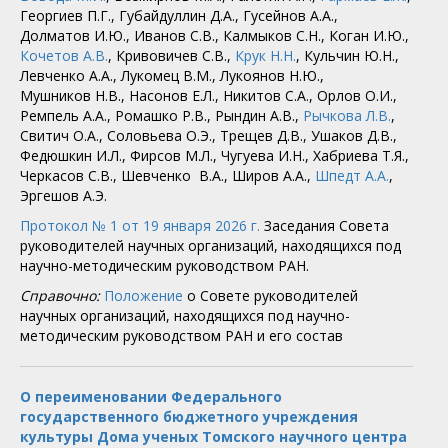
Георгиев П.Г., Губайдуллин Д.А., Гусейнов А.А.,
Долматов И.Ю., Иванов С.В., Калмыков С.Н., Коган И.Ю.,
Кочетов А.В.
, Кривовичев С.В.,
Крук Н.Н.
, Кульчин Ю.Н.,
Левченко А.А., Лукомец В.М., Лукоянов Н.Ю.,
Мушников Н.В., Насонов Е.Л., Никитов С.А., Орлов О.И.,
Ремпель А.А., Ромашко Р.В., Рындин А.В.,
Рычкова Л.В.
,
Свитич О.А., Соловьева О.Э., Трещев Д.В., Ушаков Д.В.,
Федюшкин И.Л., Фирсов М.Л., Чугуева И.Н., Хабриева Т.Я.,
Черкасов С.В., Шевченко В.А., Широв А.А.,
Шпедт А.А.
,
Эргешов А.Э.
Протокол № 1 от 19 января 2026 г.
Заседания Совета
руководителей научных организаций, находящихся под
научно-методическим руководством РАН.
Справочно:
Положение
о Совете руководителей
научных организаций, находящихся под научно-
методическим руководством РАН и его состав
О переименовании Федерального
государственного бюджетного учреждения
культуры Дома ученых Томского научного центра