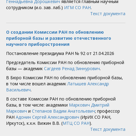
Геннадьевна Дорошкевич
является главным научным
сотрудником (и.о. зав. лаб.)
ИГМ СО РАН
.
Текст документа
О создании Комиссии РАН по обновлению
приборной базы и развитию отечественного
научного приборостроения
Постановление президиума РАН № 92 от 21.04.2026
Председатель Комиссии РАН по обновлению приборной
базы — академик
Сагдеев Ренад Зиннурович
.
В Бюро Комиссии РАН по обновлению приборной базы,
в том числе вошел академик
Латышев Александр
Васильевич
.
В составе Комиссии РАН по обновлению приборной
базы, в том числе: академики
Маркович Дмитрий
Маркович
и
Степанов Вадим Анатольевич
; профессор
РАН
Адонин Сергей Александрович
(ИрИХ СО РАН,
Иркутск), к.х.н. Вижин В.В. (
МТЦ СО РАН
).
Текст документа